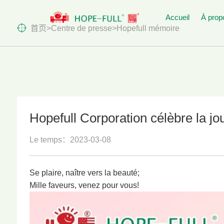
Accueil
À prop
首页
>
Centre de presse
>
Hopefull mémoire
Présentatio
Qualificati
Culture d'e
Hopefull Corporation célèbre la j
Responsabil
Le temps：2023-03-08
Se plaire, naître vers la beauté;
Mille faveurs, venez pour vous!