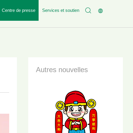
Centre de presse
Services et soutien
ualités
Objectif du Service
t
n d'amour
Contactez - nous
osition
Rejoignez - nous
Autres nouvelles
efull mémoire
Laisser un message en ligne